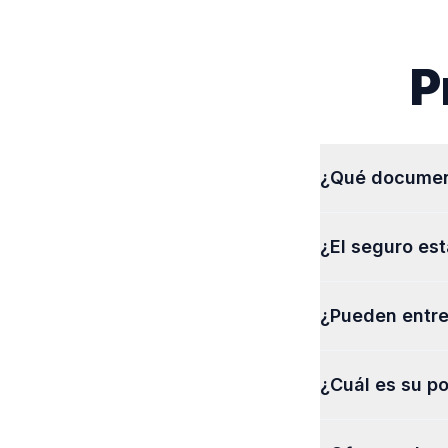
P
¿Qué document
Necesitas una li
¿El seguro est
débito. Los visit
Sí, todos nuestr
¿Pueden entre
opciones de cob
¡Por supuesto! O
¿Cuál es su po
Monseñor Óscar 
Puedes cancelar 