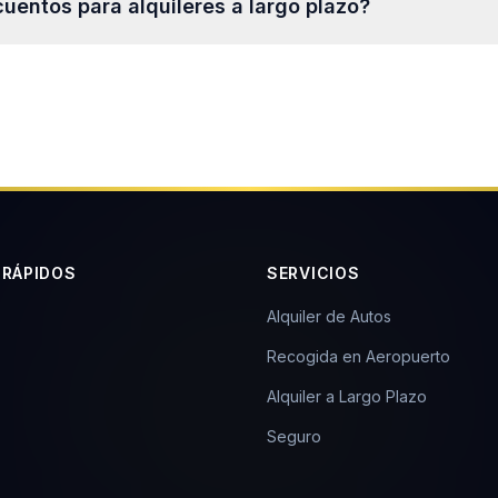
uentos para alquileres a largo plazo?
rdías pueden generar un cargo de un día.
arifas con descuento semanal y mensual. Contáctanos para
 RÁPIDOS
SERVICIOS
Alquiler de Autos
Recogida en Aeropuerto
Alquiler a Largo Plazo
Seguro