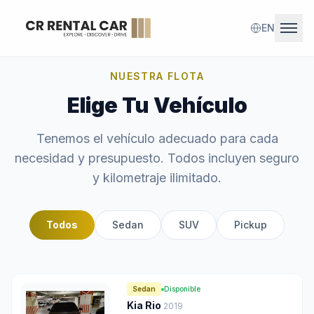
EN
Ope
NUESTRA FLOTA
Inicio
Elige Tu Vehículo
Flota
Tenemos el vehículo adecuado para cada
necesidad y presupuesto. Todos incluyen seguro
Contacto
y kilometraje ilimitado.
Reservar Ahora
Todos
Sedan
SUV
Pickup
Sedan
Disponible
Kia Rio
2019