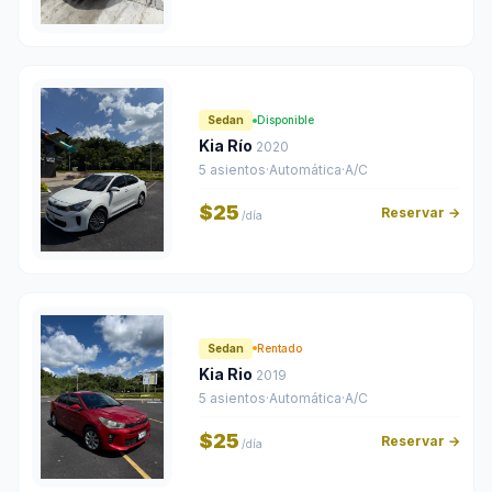
Sedan
Disponible
Kia Río
2020
5 asientos
·
Automática
·
A/C
$25
Reservar →
/día
Sedan
Rentado
Kia Rio
2019
5 asientos
·
Automática
·
A/C
$25
Reservar →
/día